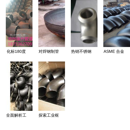
制造厂
应、批发与
元件
制与异形弯
价格全面解
头的专业解
析
决方案
化标180度
对焊钢制管
热销不锈钢
ASME 合金
半径弯头生
件 大口径
对焊管件全
弯头产品图
产厂家加密
弯头价格与
解析 弯
鉴 精选图
成型工艺解
三通管件规
头、三通，
片与产品相
析
格全解析
耐腐蚀管件
册展示
的价格、厂
家与选购指
南
全面解析工
探索工业枢
业管道中的
纽 三通产