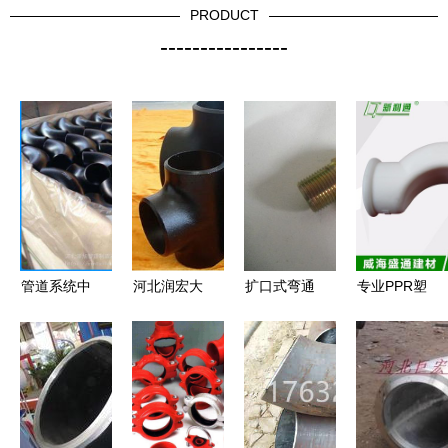
PRODUCT
----------------
管道系统中
河北润宏大
扩口式弯通
专业PPR塑
的高效与实
口径碳钢三
管接头 工
料管件 过
用 深入解
通 高品质
业液压系统
桥弯与法兰
析无缝变径
管道配件的
的精密连接
的选购指南
弯头、异径
视觉与性能
专家——以
及细节解析
弯头与变径
解析
余姚市基越