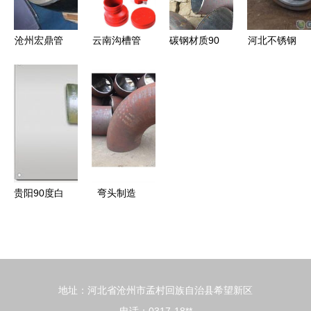
弯头
管件厂产品
为例
沧州宏鼎管
云南沟槽管
碳钢材质90
河北不锈钢
业专业供应
件市场中的
度弯头 国
热压弯头厂
ASTM L/R
三通产品
标弯头的结
家报价全解
90°美标弯
昆明泰晖贸
构特点与应
析 品质与
头与无缝碳
易的专业解
用概述
价格的取舍
钢弯头
析
艺术
贵阳90度白
弯头制造
钢弯头与三
中维 弯头
通 工业管
制造厂
道的精品选
择
地址：河北省沧州市孟村回族自治县希望新区