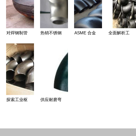
析
决方案
析
对焊钢制管
热销不锈钢
ASME 合金
全面解析工
件 大口径
对焊管件全
弯头产品图
业管道中的
弯头价格与
解析 弯
鉴 精选图
关键连接件
三通管件规
头、三通，
片与产品相
三通
格全解析
耐腐蚀管件
册展示
的价格、厂
家与选购指
南
探索工业枢
供应耐磨弯
纽 三通产
头选购指南
品的多样应
聚焦烟台、
用与卓越性
抚顺及四方