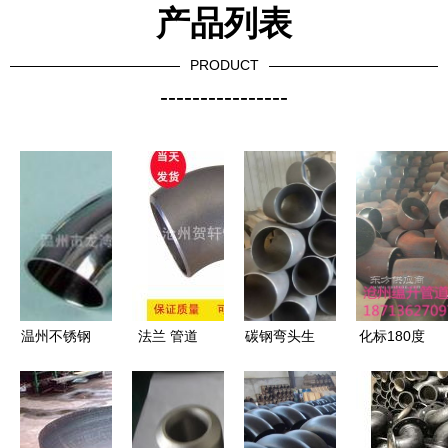
产品列表
PRODUCT
----------------
温州不锈钢
法兰 管道
碳钢弯头生
化标180度
弯头304 供
连接的核心
产厂家 定
半径弯头生
应、批发与
元件
制与异形弯
产厂家加密
价格全面解
头的专业解
成型工艺解